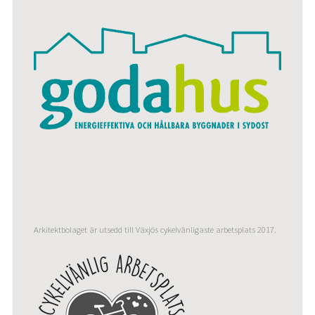
Arkitektbolaget är utsedd till Växjös cykelvänligaste arbetsplats 2017.