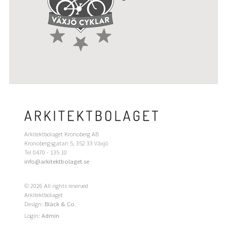
Arkitektbolaget Kronoberg AB
Kronobergsgatan 5, 352 33 Växjö
Tel 0470 - 135 10
info@arkitektbolaget.se
© 2026 All rights reserved
Arkitektbolaget
Design:
Bläck & Co
.
Login:
Admin