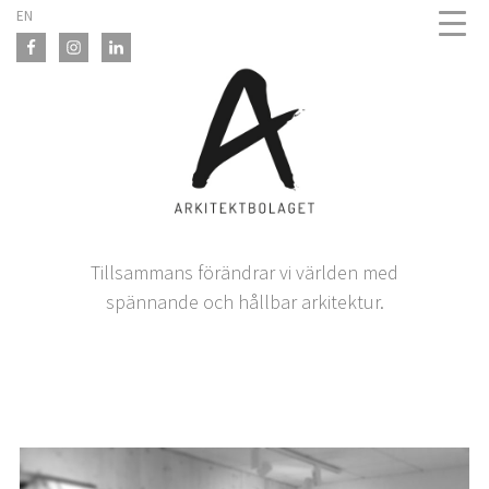
Skip
EN
to
content
Tillsammans förändrar vi världen med
spännande och hållbar arkitektur.