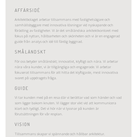
AFFÄRSIDÉ
Arkitektbolaget arbetar tillsammans med fastighetsägare och
samhällsbyggare med innovativa lösningar vid nyskapande och
förädling av fastigheter. Vi är det småländska arkitektkontoret med
fokus på nyttan, hållbarheten och skönheten och vi är en engagerad
guide från analys och idé till färdig byggnad.
SMÅLÄNDSKT
För oss betyder småländskt; innovativt, klyftigt och nära. Vi arbetar
nära våra kunder, vi är tillgängliga och engagerade. Vi arbetar
fokuserat tillsammans för att hitta det klyftigaste, mest innovativa
svaret på uppdragets fråga.
GUIDE
Vi tar kunden med på en resa där vi berättar vad som händer och vad
som ligger bakom knuten. Vi lägger stor vikt vid att kommunicera
klart och tydligt. Det vi hör när vi lyssnar på kunden är
förutsättningen för vår resplan.
VISION
Tillsammans skapar vi spännande och hållbar arkitektur.