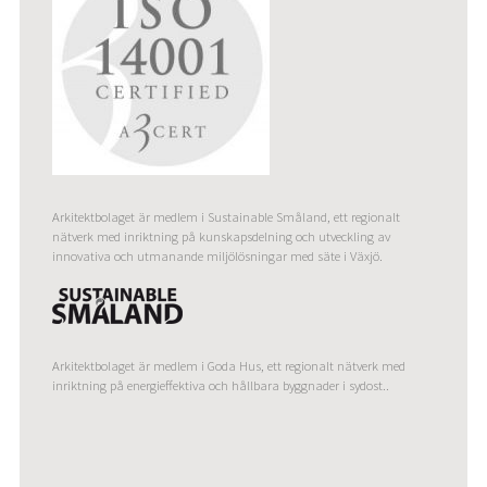
Arkitektbolaget är medlem i Sustainable Småland, ett regionalt
nätverk med inriktning på kunskapsdelning och utveckling av
innovativa och utmanande miljölösningar med säte i Växjö.
Arkitektbolaget är medlem i Goda Hus, ett regionalt nätverk med
inriktning på energieffektiva och hållbara byggnader i sydost..