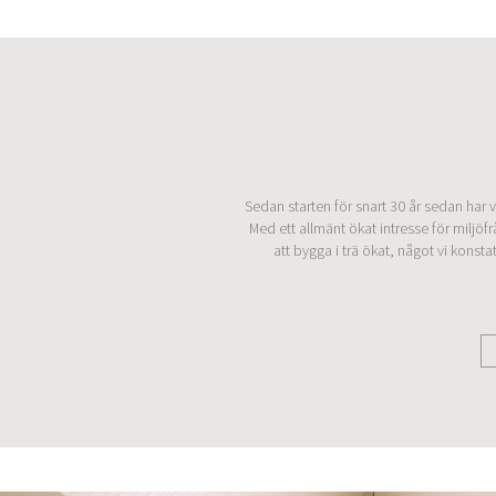
Sedan starten för snart 30 år sedan har vi
Med ett allmänt ökat intresse för miljöfr
att bygga i trä ökat, något vi konsta