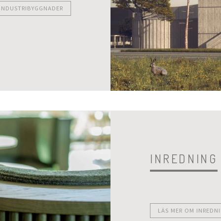
 INDUSTRIBYGGNADER
INREDNING
LÄS MER OM INREDN