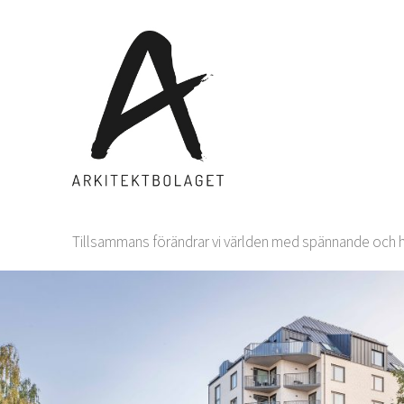
Skip
to
content
Tillsammans förändrar vi världen med spännande och hå