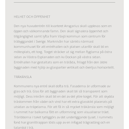
HELHET OCH ÖPPENHET
Den nya huvudentrén till kvarteret Ansgarius skall upplevas som en
öppen och välkomnande famn. Den skall signalera öppenhet och
tillgänglighet samt lyfta fram Växjö kommun som centrum för
träbyggandet i Sverige. Marknivån har sänkts närmast
kommunhuset för att entréhallen och platsen utanför skall bli en
mötesplats, ett torg. Torget sträcker ut sig mellan flyglarna på östra
sidan av Västra Esplanaden och kv Dockan på västra sidan.
Entréhallen har gestaltats som en trälåda, frilagd från den äldre
byggnaden med hjälp av glaspartier vertikalt och överljus horisontellt.
TRÄKÄNSLA
Kommunens nya entré skall dofta trä. Fasaderna är utformade av
glas och trä. Glas för att byggnaden skall bli så transparent som
möjligt. Dess inkråm skall bli en del av det yttre torget. För att skydda
trästommen från väder och vind har ett extra glasskikt placerats på
utsidan av träpelarna. För att få in så mycket träkänsla som möjligt
i rummet har balkarna fått en utformning som visualiserar träet.
Träribborna i taket tydliggörs av det underliggande ljuset. I rummets
fond har granittrappan lösts upp av en infogad trägradäng och en
talarstol i trä.