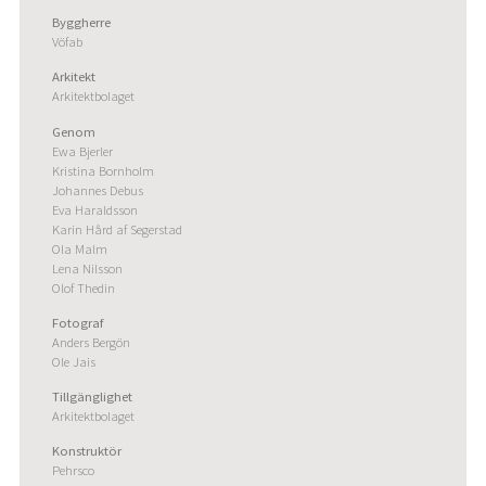
Byggherre
Vöfab
Arkitekt
Arkitektbolaget
Genom
Ewa Bjerler
Kristina Bornholm
Johannes Debus
Eva Haraldsson
Karin Hård af Segerstad
Ola Malm
Lena Nilsson
Olof Thedin
Fotograf
Anders Bergön
Ole Jais
Tillgänglighet
Arkitektbolaget
Konstruktör
Pehrsco