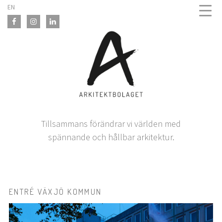
Skip
EN
to
content
Tillsammans förändrar vi världen med
spännande och hållbar arkitektur.
ENTRÉ VÄXJÖ KOMMUN