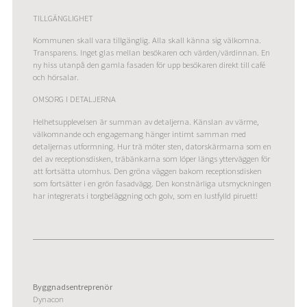
TILLGÄNGLIGHET
Kommunen skall vara tillgänglig. Alla skall känna sig välkomna.
Transparens. Inget glas mellan besökaren och värden/värdinnan. En
ny hiss utanpå den gamla fasaden för upp besökaren direkt till café
och hörsalar.
OMSORG I DETALJERNA
Helhetsupplevelsen är summan av detaljerna. Känslan av värme,
välkomnande och engagemang hänger intimt samman med
detaljernas utformning. Hur trä möter sten, datorskärmarna som en
del av receptionsdisken, träbänkarna som löper längs ytterväggen för
att fortsätta utomhus. Den gröna väggen bakom receptionsdisken
som fortsätter i en grön fasadvägg. Den konstnärliga utsmyckningen
har integrerats i torgbeläggning och golv, som en lustfylld piruett!
Byggnadsentreprenör
Dynacon