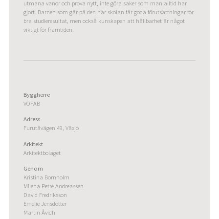
utmana vanor och prova nytt, inte göra saker som man alltid har
gjort. Barnen som går på den här skolan får goda förutsättningar för
bra studieresultat, men också kunskapen att hållbarhet är något
viktigt för framtiden.
Byggherre
VÖFAB
Adress
Furutåvägen 49, Växjö
Arkitekt
Arkitektbolaget
Genom
Kristina Bornholm
Milena Petre Andreassen
David Fredriksson
Emelie Jensdotter
Martin Åvidh