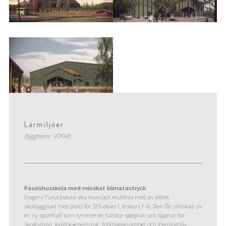
Lärmiljöer
Byggherre: VÖFAB
Passivhusskola med minskat klimatavtryck
Dagens Furutåskola ska rivas och ersättas med en större
skolbyggnad med plats för 525 elever i årskurs F-6. Den får sällskap av
en ny sporthall som rymmer en fullstor spelplan och öppnar för
skolgympa, kvällsevenemang, fritidsverksamhet och föreningsliv.