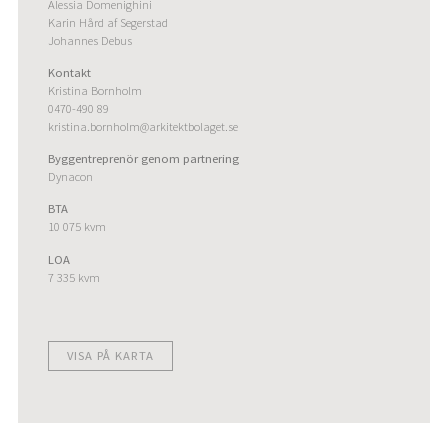
Alessia Domenighini
Karin Hård af Segerstad
Johannes Debus
Kontakt
Kristina Bornholm
0470-490 89
kristina.bornholm@arkitektbolaget.se
Byggentreprenör genom partnering
Dynacon
BTA
10 075 kvm
LOA
7 335 kvm
VISA PÅ KARTA