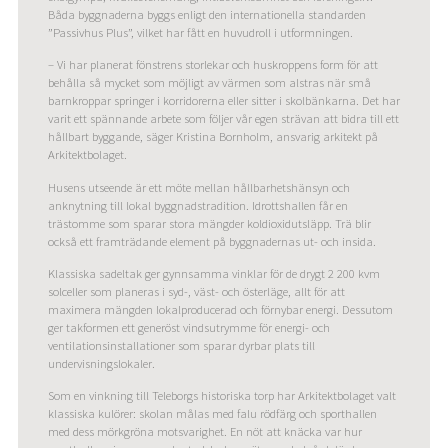
Båda byggnaderna byggs enligt den internationella standarden
”Passivhus Plus”, vilket har fått en huvudroll i utformningen.
– Vi har planerat fönstrens storlekar och huskroppens form för att
behålla så mycket som möjligt av värmen som alstras när små
barnkroppar springer i korridorerna eller sitter i skolbänkarna. Det har
varit ett spännande arbete som följer vår egen strävan att bidra till ett
hållbart byggande, säger Kristina Bornholm, ansvarig arkitekt på
Arkitektbolaget.
Husens utseende är ett möte mellan hållbarhetshänsyn och
anknytning till lokal byggnadstradition. Idrottshallen får en
trästomme som sparar stora mängder koldioxidutsläpp. Trä blir
också ett framträdande element på byggnadernas ut- och insida.
Klassiska sadeltak ger gynnsamma vinklar för de drygt 2 200 kvm
solceller som planeras i syd-, väst- och österläge, allt för att
maximera mängden lokalproducerad och förnybar energi. Dessutom
ger takformen ett generöst vindsutrymme för energi- och
ventilationsinstallationer som sparar dyrbar plats till
undervisningslokaler.
Som en vinkning till Teleborgs historiska torp har Arkitektbolaget valt
klassiska kulörer: skolan målas med falu rödfärg och sporthallen
med dess mörkgröna motsvarighet. En nöt att knäcka var hur