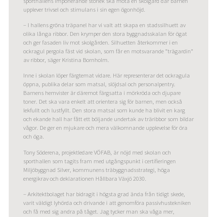
sporthallens imponerande storlek ska möta en skolgård där barnen
upplever trivsel och stimulans i sin egen ögonhöjd.
– I hallens gröna träpanel har vi valt att skapa en stadssilhuett av
olika långa ribbor. Den krymper den stora byggnadsskalan för ögat
och ger fasaden liv mot skolgården. Silhuetten återkommer i en
ockragul pergola fäst vid skolan, som får en motsvarande ”trägardin”
av ribbor, säger Kristina Bornholm.
Inne i skolan löper färgtemat vidare. Här representerar det ockragula
öppna, publika delar som matsal, slöjdsal och personalpentry.
Barnens hemvister är däremot färgsatta i mörkröda och djupare
toner. Det ska vara enkelt att orientera sig för barnen, men också
lekfullt och lustfyllt. Den stora matsal som kunde ha blivit en karg
och ekande hall har fått ett böljande undertak av träribbor som bildar
vågor. De ger en mjukare och mera välkomnande upplevelse för öra
och öga.
Tony Söderena, projektledare VÖFAB, är nöjd med skolan och
sporthallen som tagits fram med utgångspunkt i certifieringen
Miljöbyggnad Silver, kommunens träbyggnadsstrategi, höga
energikrav och deklarationen Hållbara Växjö 2030.
– Arkitektbolaget har bidragit i högsta grad ända från tidigt skede,
varit väldigt lyhörda och drivande i att genomföra passivhustekniken
och få med sig andra på tåget. Jag tycker man ska våga mer,