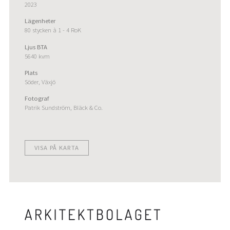
2023
Lägenheter
80 stycken à 1 - 4 RoK
Ljus BTA
5640 kvm
Plats
Söder, Växjö
Fotograf
Patrik Sundström, Bläck & Co.
VISA PÅ KARTA