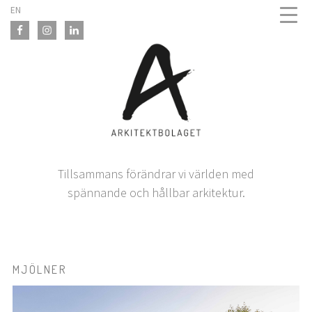
Skip
EN
to
content
Tillsammans förändrar vi världen med
spännande och hållbar arkitektur.
MJÖLNER