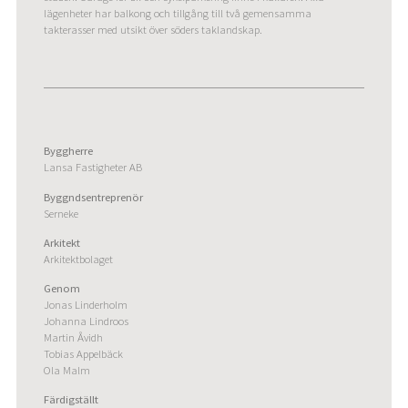
lägenheter har balkong och tillgång till två gemensamma
takterasser med utsikt över söders taklandskap.
Byggherre
Lansa Fastigheter AB
Byggndsentreprenör
Serneke
Arkitekt
Arkitektbolaget
Genom
Jonas Linderholm
Johanna Lindroos
Martin Åvidh
Tobias Appelbäck
Ola Malm
Färdigställt