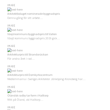
IMAGE
Arkitektbolaget nominerade byggnadspris
Denna gång för sitt arbete…
IMAGE
Växjö kommuns byggnadspris till Vallen
Växjö kommuns byggnadspris 2019 gick…
IMAGE
Arkitekturpris till Strandsnäckan
För andra året i rad…
IMAGE
Arkitekturpris till Domkyrkocentrum
Medlemmarna i Sveriges Arkitekter Jönköping-Kronoberg har…
IMAGE
Öländsk radby tar form i Halltorp
Mitt på Öland, vid Halltorp…
IMAGE