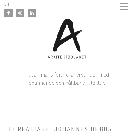
Skip
EN
to
content
Tillsammans förändrar vi världen med
spännande och hållbar arkitektur.
FÖRFATTARE:
JOHANNES DEBUS