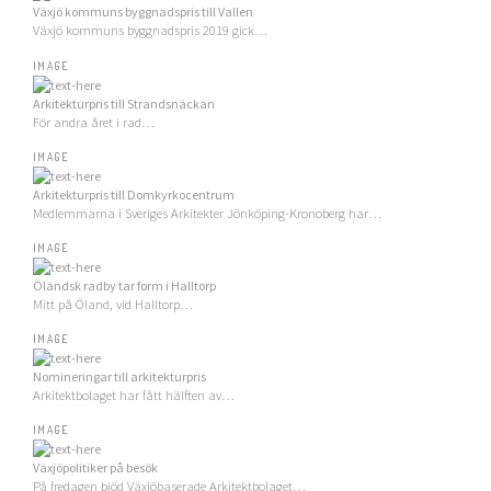
Växjö kommuns byggnadspris till Vallen
Växjö kommuns byggnadspris 2019 gick…
IMAGE
Arkitekturpris till Strandsnäckan
För andra året i rad…
IMAGE
Arkitekturpris till Domkyrkocentrum
Medlemmarna i Sveriges Arkitekter Jönköping-Kronoberg har…
IMAGE
Öländsk radby tar form i Halltorp
Mitt på Öland, vid Halltorp…
IMAGE
Nomineringar till arkitekturpris
Arkitektbolaget har fått hälften av…
IMAGE
Växjöpolitiker på besök
På fredagen bjöd Växjöbaserade Arkitektbolaget…