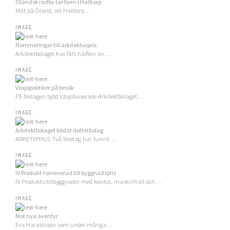
Öländsk radby tar form i Halltorp
Mitt på Öland, vid Halltorp…
IMAGE
Nomineringar till arkitekturpris
Arkitektbolaget har fått hälften av…
IMAGE
Växjöpolitiker på besök
På fredagen bjöd Växjöbaserade Arkitektbolaget…
IMAGE
Arkitektbolaget bildar dotterbolag
ARKETYPHUS Två företag har funnit…
IMAGE
IV Produkt nominerad till byggnadspris
IV Produkts tillbyggnader med kontor, maskinhall och…
IMAGE
Mot nya äventyr
Eva Haraldsson som under många…