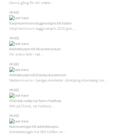
Denna gång för sitt arbete…
IMAGE
Växjö kommuns byggnadspris till Vallen
Växjö kommuns byggnadspris 2019 gick…
IMAGE
Arkitekturpris till Strandsnäckan
För andra året i rad…
IMAGE
Arkitekturpris till Domkyrkocentrum
Medlemmarna i Sveriges Arkitekter Jönköping-Kronoberg har…
IMAGE
Öländsk radby tar form i Halltorp
Mitt på Öland, vid Halltorp…
IMAGE
Nomineringar till arkitekturpris
Arkitektbolaget har fått hälften av…