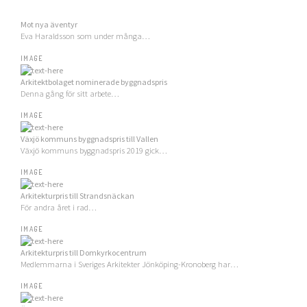
Mot nya äventyr
Eva Haraldsson som under många…
IMAGE
Arkitektbolaget nominerade byggnadspris
Denna gång för sitt arbete…
IMAGE
Växjö kommuns byggnadspris till Vallen
Växjö kommuns byggnadspris 2019 gick…
IMAGE
Arkitekturpris till Strandsnäckan
För andra året i rad…
IMAGE
Arkitekturpris till Domkyrkocentrum
Medlemmarna i Sveriges Arkitekter Jönköping-Kronoberg har…
IMAGE