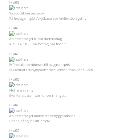
IMAGE
Växjöpolitiker på besök
På fredagen bjöd Växjöbaserade Arkitektbolaget…
IMAGE
Arkitektbolaget bildar dotterbolag
ARKETYPHUS Två företag har funnit…
IMAGE
IV Produkt nominerad till byggnadspris
IV Produkts tillbyggnader med kontor, maskinhall och…
IMAGE
Mot nya äventyr
Eva Haraldsson som under många…
IMAGE
Arkitektbolaget nominerade byggnadspris
Denna gång för sitt arbete…
IMAGE